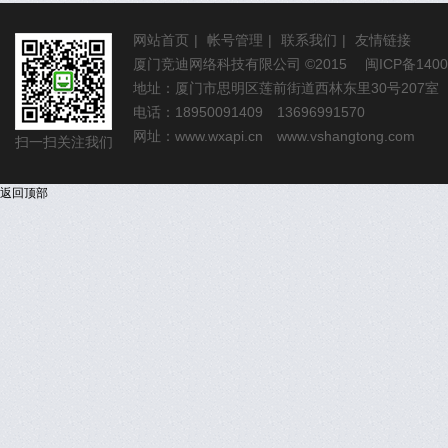
网站首页
|
帐号管理
|
联系我们
|
友情链接
厦门竞迪网络科技有限公司
©2015
闽ICP备1400
地址：厦门市思明区莲前街道西林东里30号207室
电话：18950091409 13696991570
网址：
www.wxapi.cn
www.vshangtong.com
扫一扫关注我们
返回顶部